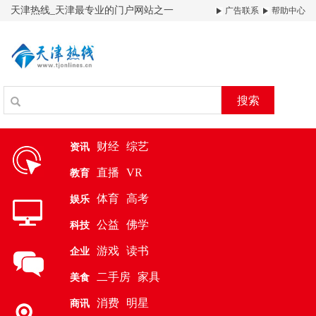
天津热线_天津最专业的门户网站之一
广告联系
帮助中心
搜索
财经
综艺
资讯
直播
VR
教育
体育
高考
娱乐
公益
佛学
科技
游戏
读书
企业
二手房
家具
美食
消费
明星
商讯