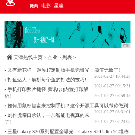
电影
星座
微商
广告
天津热线主页
>
企业
> 列表 >
又有新花样！魅族17定制版手机壳曝光：颜值无敌了!
▪
2021-02-27 10:44:28
打鱼达人：解析每个鱼的打法的技巧!
▪
2021-02-27 09:15:31
手机打印照片捷径 腾讯QQ内置打印解
▪
析!
2021-02-27 08:59:18
如何用鼠标键盘来控制手机？这个开源工具可以帮你做到!
▪
2021-02-27 08:31:01
刘作虎亲口承认，一加智能电视真的来
▪
了!
2021-02-27 07:24:03
三星Galaxy S20系列配置全曝光！Galaxy S20 Ultra 5G堪称
▪