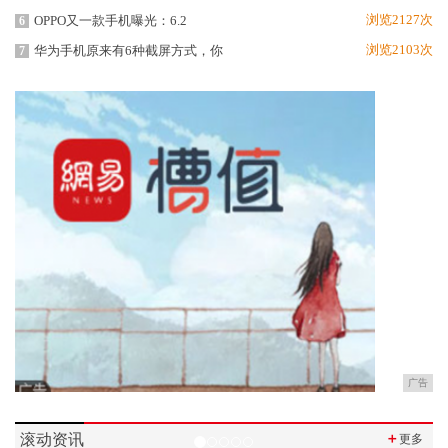
浏览2127次
OPPO又一款手机曝光：6.2
6
浏览2103次
华为手机原来有6种截屏方式，你
7
广告
滚动资讯
＋
更多