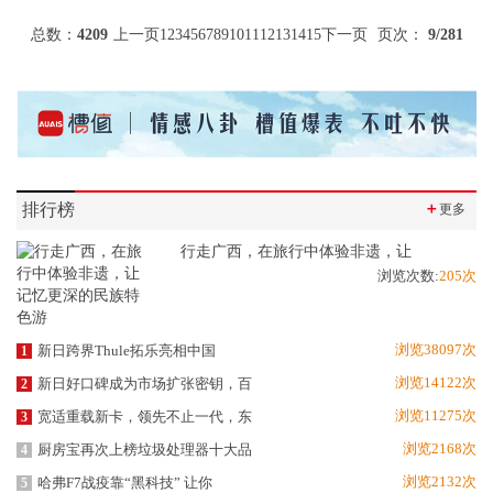
总数：
4209
上一页
1
2
3
4
5
6
7
8
9
10
11
12
13
14
15
下一页
页次：
9
/281
排行榜
＋
更多
行走广西，在旅行中体验非遗，让
浏览次数:
205次
浏览38097次
新日跨界Thule拓乐亮相中国
1
浏览14122次
新日好口碑成为市场扩张密钥，百
2
浏览11275次
宽适重载新卡，领先不止一代，东
3
浏览2168次
厨房宝再次上榜垃圾处理器十大品
4
浏览2132次
哈弗F7战疫靠“黑科技” 让你
5