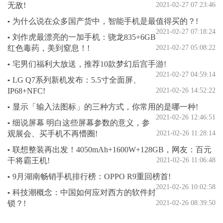
无敌!
2021-02-27 07:23:46
为什么说在众多国产货中，智能手机是最值得买的？!
▪
2021-02-27 07:18:24
刘作虎最漂亮的一加手机：骁龙835+6GB
▪
红色毒药，美到窒息！!
2021-02-27 05:08:22
宅男们福利大放送，推荐10款梦幻后宫手游!
▪
2021-02-27 04:59:14
LG Q7系列新机发布：5.5寸全面屏、
▪
IP68+NFC!
2021-02-26 14:52:22
显示「输入法图标」的三种方式，你常用的是哪一种!
▪
2021-02-26 12:46:51
细说屏幕 明白这些屏幕参数的意义，参
▪
观展会、买手机不再懵圈!
2021-02-26 11:28:14
联想整装再出发！4050mAh+1600W+128GB，网友：百元
▪
干将霸王机!
2021-02-26 11:06:48
9月湖南畅销手机排行榜：OPPO R9重回榜首!
▪
2021-02-26 10:02:58
科技潮概念：中国如何应对西方的软件封
▪
锁？!
2021-02-26 08:39:50