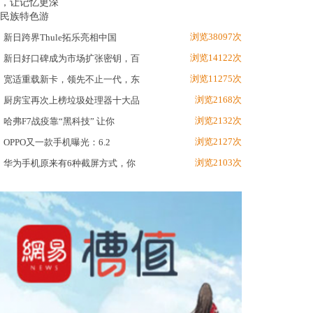
浏览38097次
新日跨界Thule拓乐亮相中国
浏览14122次
新日好口碑成为市场扩张密钥，百
浏览11275次
宽适重载新卡，领先不止一代，东
浏览2168次
厨房宝再次上榜垃圾处理器十大品
浏览2132次
哈弗F7战疫靠“黑科技” 让你
浏览2127次
OPPO又一款手机曝光：6.2
浏览2103次
华为手机原来有6种截屏方式，你