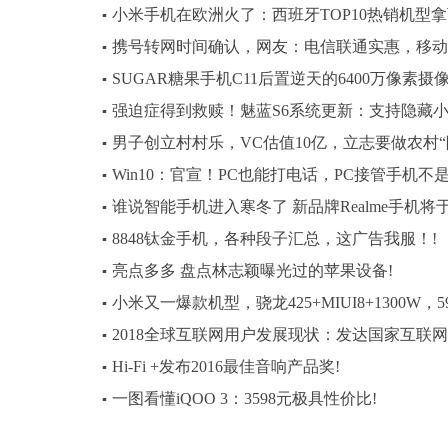
小米手机在欧洲火了：西班牙TOP10热销机型拿
▪
携号转网时间确认，网友：电信联通实惠，移动
▪
SUGAR糖果手机C11后置逆天的6400万像素
▪
强迫症得到救赎！魅蓝S6系统更新：支持隐藏小
▪
男子创立村村乐，VC估值10亿，立志要做农村“
▪
Win10：官宣！PC也能打电话，PC接管手机不是
▪
谁说智能手机进入寒冬了 新品牌Realme手机将于
▪
8848钛金手机，各种段子汇总，这广告我服！!
▪
亮点多多 盘点林志颖曝光过的苹果设备!
▪
小米又一爆款机型，骁龙425+MIUI8+1300W，
▪
2018全球互联网用户发展现状：发达国家互联网
▪
Hi-Fi +发布2016最佳音响产品奖!
▪
一图看懂iQOO 3：3598元极具性价比!
▪