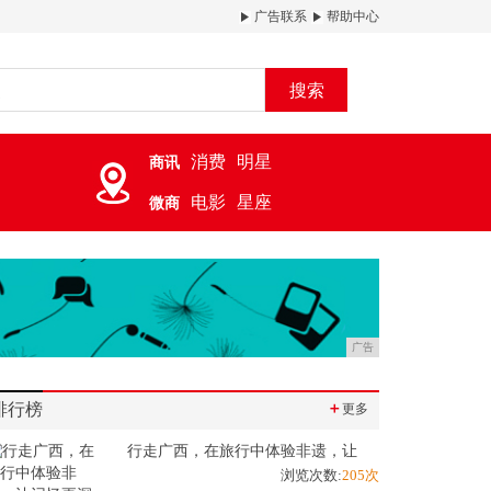
广告联系
帮助中心
搜索
消费
明星
商讯
电影
星座
微商
广告
排行榜
＋
更多
行走广西，在旅行中体验非遗，让
浏览次数:
205次