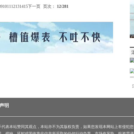
8
9
10
11
12
13
14
15
下一页
页次：
12
/281
声明
不代表本站赞同其观点，本站亦不为其版权负责，如果您发现本网站上有侵犯您
误、残缺、延时或因依靠此信息所采取的任何行动负责。市场有风险，投资需谨