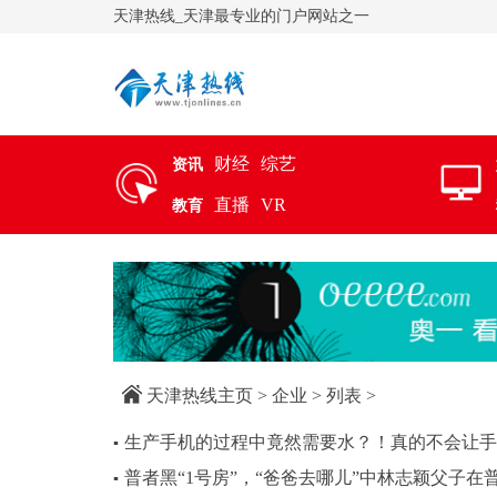
天津热线_天津最专业的门户网站之一
财经
综艺
资讯
直播
VR
教育
天津热线主页
>
企业
> 列表 >
生产手机的过程中竟然需要水？！真的不会让手
▪
普者黑“1号房”，“爸爸去哪儿”中林志颖父子在
▪