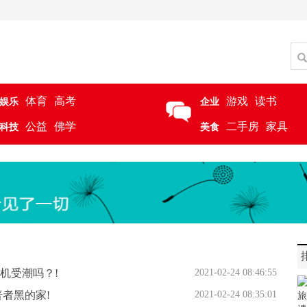
体育
高考
游戏
读书
娱乐
企业
公益
佛学
二手房
家具
科技
美食
机受潮吗？!
2021-02-24 08:46:55
普者黑的家!
2021-02-24 08:35:01