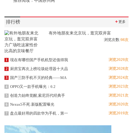
推荐阅读：
中国苏州网
排行榜
＋
更多
有外地朋友来北京玩，逛完双井富
浏览次数:
98次
浏览2029次
现在有哪些国产手机机型还值得我
1
浏览2028次
厨房宝再次上榜垃圾处理器十大品
2
浏览2024次
国产三防手机不灭的经典——MA
3
浏览2023次
OPPO又一款手机曝光：6.2
4
浏览2021次
创造力始终觉醒,索尼历代经典手
5
浏览2020次
Nexus5不死:新版配置曝光
6
浏览2019次
盘点最好用的四款华为手机，第一
7