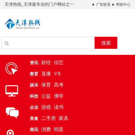
天津热线_天津最专业的门户网站之一
广告联系
帮助中心
搜索
财经
综艺
资讯
直播
VR
教育
体育
高考
娱乐
公益
佛学
科技
游戏
读书
企业
二手房
家具
美食
消费
明星
商讯