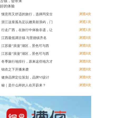
浏览4次
惬意而又舒适的旅行，选择丙安古
浏览1次
浙江这座孤岛足以媲美鼓浪屿，门
浏览1次
行走广西，在旅行中体验非遗，让
浏览0次
江西最低调古镇 与景德镇齐名
浏览0次
江苏最“浪漫”湖区，景色可与西
浏览0次
江苏最“浪漫”湖区，景色可与西
浏览0次
冬季旅行地排行，原来这些地方才
浏览0次
锦衣之下开播来袭
浏览0次
健身品牌定位策划，品牌VI设计
浏览0次
秘｜是什么样的人在开蔚来？