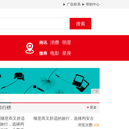
广告联系
帮助中心
搜索
消费
明星
商讯
电影
星座
微商
广告
排行榜
＋
更多
惬意而又舒适的旅行，选择丙安古
浏览次数:
4次