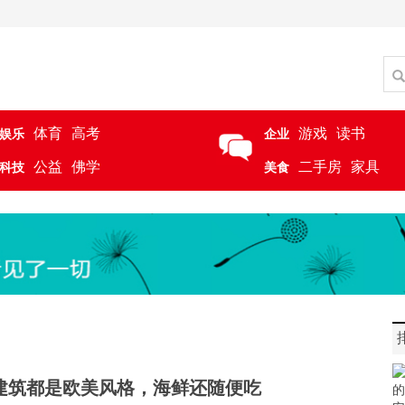
体育
高考
游戏
读书
娱乐
企业
公益
佛学
二手房
家具
科技
美食
建筑都是欧美风格，海鲜还随便吃