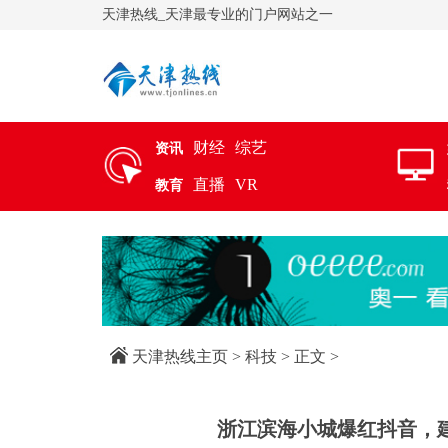
天津热线_天津最专业的门户网站之一
财经
综艺
资讯
直播
VR
教育
天津热线主页
>
科技
> 正文 >
浙江滨海小城爆红抖音，