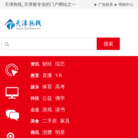
天津热线_天津最专业的门户网站之一
广告联系
帮助中心
搜索
财经
综艺
资讯
直播
VR
教育
体育
高考
娱乐
公益
佛学
科技
游戏
读书
企业
二手房
家具
美食
消费
明星
商讯