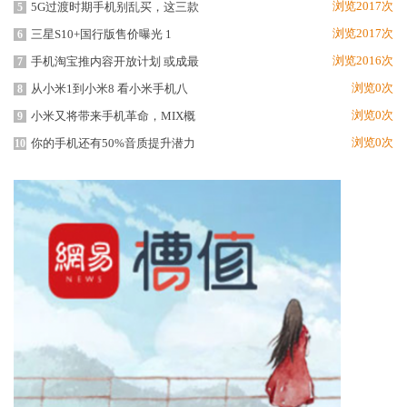
浏览2017次
5G过渡时期手机别乱买，这三款
5
浏览2017次
三星S10+国行版售价曝光 1
6
浏览2016次
手机淘宝推内容开放计划 或成最
7
浏览0次
从小米1到小米8 看小米手机八
8
浏览0次
小米又将带来手机革命，MIX概
9
浏览0次
你的手机还有50%音质提升潜力
10