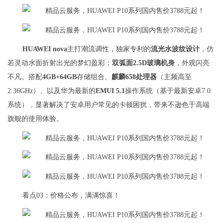
HUAWEI nova
主打潮流调性，独家专利的
流光水波纹设计
，仿
若灵动水面折射出光的梦幻盈彩；
双弧面2.5D玻璃机身
，外观闪亮
不凡。搭配
4GB+64GB
存储组合、
麒麟658处理器
（主频高至
2.36GHz）、以及华为最新的
EMUI 5.1
操作系统（基于最新安卓7.0
系统），显著解决了安卓用户常见的卡顿困扰，带来不逊色于高端
旗舰的使用体验。
看点03：价格公布，满满惊喜！