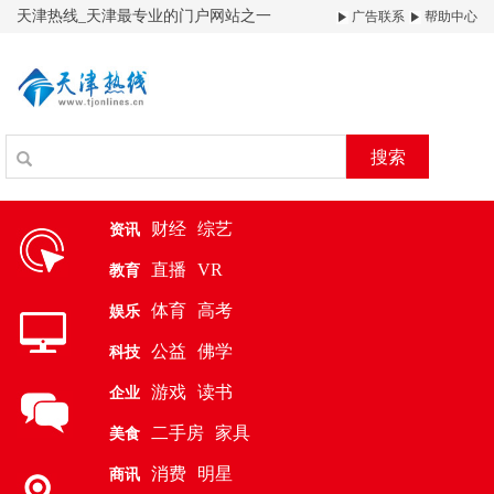
天津热线_天津最专业的门户网站之一
广告联系
帮助中心
搜索
财经
综艺
资讯
直播
VR
教育
体育
高考
娱乐
公益
佛学
科技
游戏
读书
企业
二手房
家具
美食
消费
明星
商讯