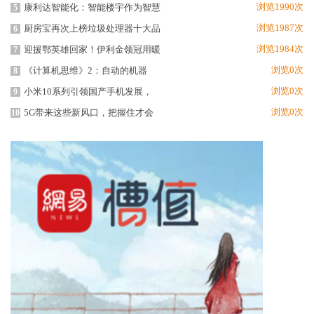
浏览1990次
康利达智能化：智能楼宇作为智慧
5
浏览1987次
厨房宝再次上榜垃圾处理器十大品
6
浏览1984次
迎援鄂英雄回家！伊利金领冠用暖
7
浏览0次
《计算机思维》2：自动的机器
8
浏览0次
小米10系列引领国产手机发展，
9
浏览0次
5G带来这些新风口，把握住才会
10