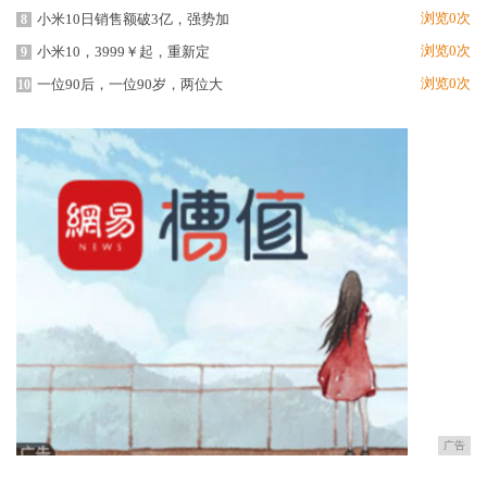
浏览0次
小米10日销售额破3亿，强势加
8
浏览0次
小米10，3999￥起，重新定
9
浏览0次
一位90后，一位90岁，两位大
10
广告