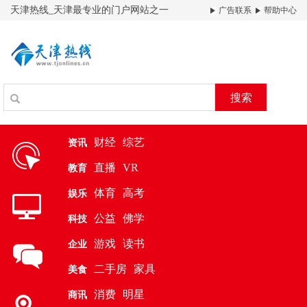
天津热线_天津最专业的门户网站之一
广告联系
帮助中心
搜索
财经
综艺
资讯
直播
VR
教育
体育
高考
娱乐
公益
佛学
科技
游戏
读书
企业
二手房
家具
美食
消费
明星
商讯