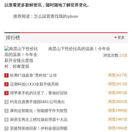
以查看更多新鲜资讯，随时随地了解世界变化。
推荐阅读：
怎么设置查找我的iphone
排行榜
＋
更多
南昆山下性价比高的温泉！今年全
浏览次数:
22次
浏览2017次
哈弗F7战疫靠“黑科技” 让你
1
浏览2013次
迈测科技LOGO全新升级亮相
2
浏览2005次
用苹果手机的注意了，要做好冠状
3
浏览2005次
约克仪器携手德国MRU公司推出
4
浏览1990次
康利达智能化：智能楼宇作为智慧
5
浏览1987次
厨房宝再次上榜垃圾处理器十大品
6
浏览1984次
迎援鄂英雄回家！伊利金领冠用暖
7