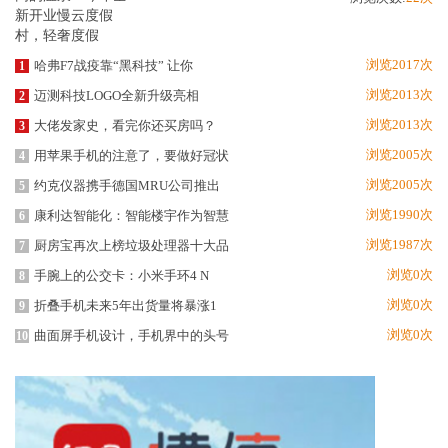
浏览2017次
哈弗F7战疫靠“黑科技” 让你
1
浏览2013次
迈测科技LOGO全新升级亮相
2
浏览2013次
大佬发家史，看完你还买房吗？
3
浏览2005次
用苹果手机的注意了，要做好冠状
4
浏览2005次
约克仪器携手德国MRU公司推出
5
浏览1990次
康利达智能化：智能楼宇作为智慧
6
浏览1987次
厨房宝再次上榜垃圾处理器十大品
7
浏览0次
手腕上的公交卡：小米手环4 N
8
浏览0次
折叠手机未来5年出货量将暴涨1
9
浏览0次
曲面屏手机设计，手机界中的头号
10