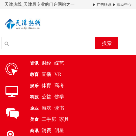
天津热线_天津最专业的门户网站之一
广告联系
帮助中心
搜索
财经
综艺
资讯
直播
VR
教育
体育
高考
娱乐
公益
佛学
科技
游戏
读书
企业
二手房
家具
美食
消费
明星
商讯