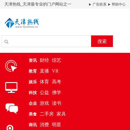
天津热线_天津最专业的门户网站之一
广告联系
帮助中心
搜索
财经
综艺
资讯
直播
VR
教育
体育
高考
娱乐
公益
佛学
科技
游戏
读书
企业
二手房
家具
美食
消费
明星
商讯