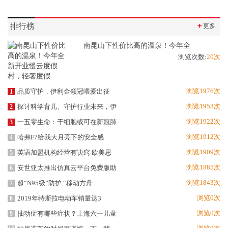
排行榜
＋
更多
南昆山下性价比高的温泉！今年全
浏览次数:
20次
浏览1976次
品质守护，伊利金领冠喂爱出征
1
浏览1953次
探讨科学育儿、守护行业未来，伊
2
浏览1922次
一五零生命：干细胞或可在新冠肺
3
浏览1912次
哈弗F7给我大月亮下的安全感
4
浏览1909次
英语加盟机构经营有诀窍 欧美思
5
浏览1885次
安世亚太推出仿真云平台免费版助
6
浏览1843次
超“N95级”防护 “移动方舟
7
浏览0次
2019年特斯拉电动车销量达3
8
浏览0次
抽动症有哪些症状？上海六一儿童
9