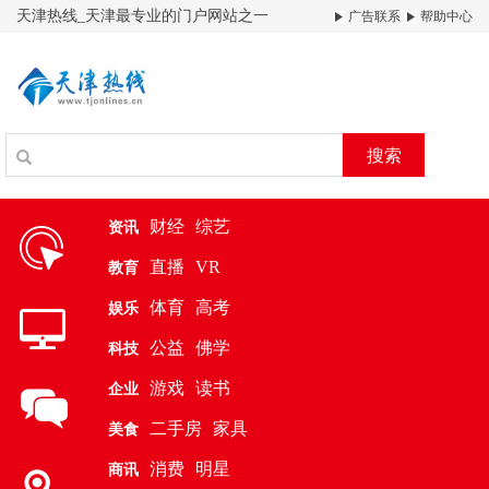
天津热线_天津最专业的门户网站之一
广告联系
帮助中心
搜索
财经
综艺
资讯
直播
VR
教育
体育
高考
娱乐
公益
佛学
科技
游戏
读书
企业
二手房
家具
美食
消费
明星
商讯