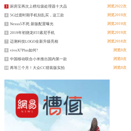
浏览2022次
厨房宝再次上榜垃圾处理器十大品
3
浏览2019次
5G过渡时期手机别乱买，这三款
4
浏览2019次
Nexus5不死:新版配置曝光
5
浏览2019次
2019年初骁龙855索尼手机
6
浏览2018次
迈测科技LOGO全新升级亮相
7
浏览0次
vivoX7Plus如何?
8
浏览0次
中国移动联合小米推出国内第一款
9
浏览0次
再等三个月！大众CC猎装版实拍
10