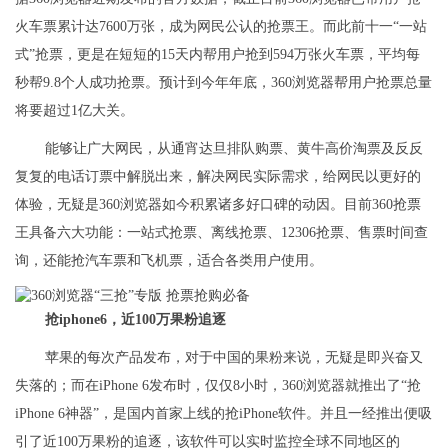
火车票累计达7600万张，成为网民公认的抢票王。而此前十一“一站
式”抢票，更是在短短的15天内帮用户抢到594万张火车票，平均每
秒帮9.8个人成功抢票。预计到今年年底，360浏览器帮用户抢票总量
将要超过1亿大关。
能够让广大网民，从通宵达旦排队购票、黄牛高价淘票及反反
复复的电话订票中解脱出来，解决网民实际需求，给网民以更好的
体验，无疑是360浏览器如今积累诸多好口碑的动因。目前360抢票
王具备六大功能：一站式抢票、离线抢票、12306抢票、售票时间查
询，还能抢汽车票和飞机票，适合各类用户使用。
抢
iphone6
，近
100
万果粉追逐
苹果的每次产品发布，对于中国的果粉来说，无疑是即兴奋又
失落的；而在iPhone 6发布时，仅仅8小时，360浏览器就推出了“抢
iPhone 6神器”，是国内首家上线的抢iPhone软件。并且一经推出便吸
引了近100万果粉的追逐，该软件可以实时监控全球不同地区的