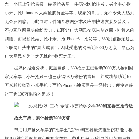
票，小孩上学抢名额，结婚抢买房，生病求医抢挂号，买个手机抢
小米、抢iPhone 6,大妈抢购黄金等等，现象的背后，无不令众人感到
无奈及困惑。与此同时，伴随互联网技术及应用快速发展及普及，
不少互联网巨头纷纷发力，试图让广大网民彻底告别这因“抢”带来的
烦恼。而谈起抢票、抢小米、抢iPhone6，抢货等，360浏览器无疑是
互联网巨头中的“集大成者”，因此受惠的网民近8000万之众，早已为
广大网民誉为当之无愧的“抢票之王”。
据媒体报道分析，截至目前，360抢票王已帮助7600万人抢到回
家火车票，小米抢购王也已获得98万米粉的青睐，并成功帮助近10
万米粉抢购到小米手机；而抢iPhone 6神器更是一经推出，便快速获
得了近100万果粉的追逐！
360
浏览器三抢专版
抢火车票，累计抢票
7600
万张
帮助用户抢火车票的“抢票王”是360浏览器最先推出的功能，根
据360浏览器近期发布的官方数据，截止目前360浏览器已帮用户抢