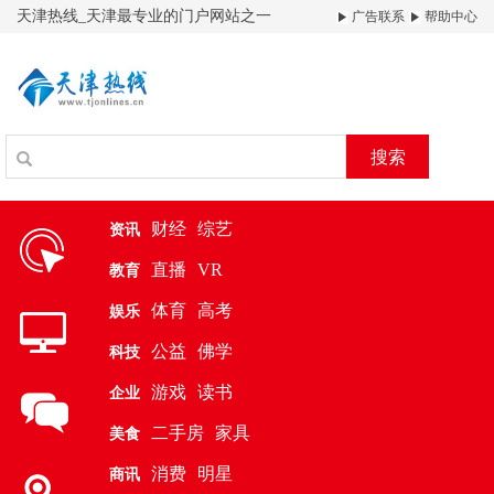
天津热线_天津最专业的门户网站之一
广告联系
帮助中心
搜索
财经
综艺
资讯
直播
VR
教育
体育
高考
娱乐
公益
佛学
科技
游戏
读书
企业
二手房
家具
美食
消费
明星
商讯