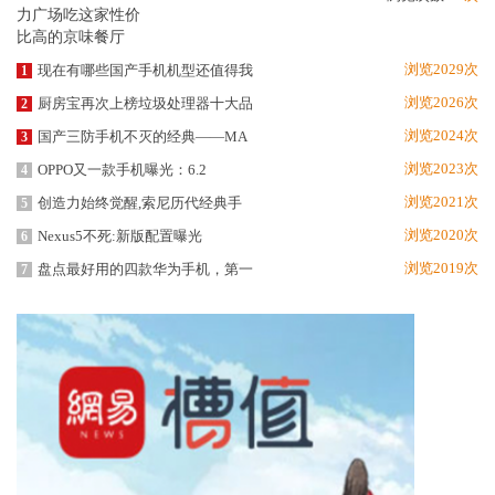
浏览2029次
现在有哪些国产手机机型还值得我
1
浏览2026次
厨房宝再次上榜垃圾处理器十大品
2
浏览2024次
国产三防手机不灭的经典——MA
3
浏览2023次
OPPO又一款手机曝光：6.2
4
浏览2021次
创造力始终觉醒,索尼历代经典手
5
浏览2020次
Nexus5不死:新版配置曝光
6
浏览2019次
盘点最好用的四款华为手机，第一
7