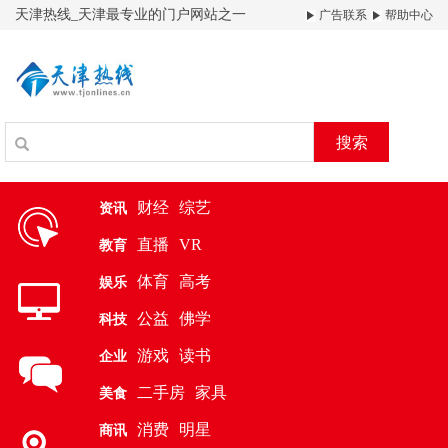
天津热线_天津最专业的门户网站之一
广告联系
帮助中心
搜索
财经
综艺
资讯
直播
VR
教育
体育
高考
娱乐
公益
佛学
科技
游戏
读书
企业
二手房
家具
美食
消费
明星
商讯