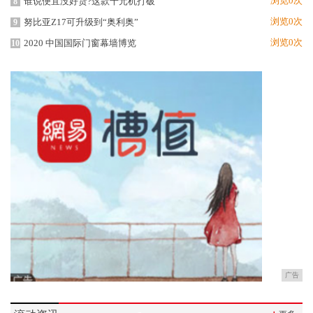
浏览0次
谁说便宜没好货?这款千元机打破
8
浏览0次
努比亚Z17可升级到“奥利奥”
9
浏览0次
2020 中国国际门窗幕墙博览
10
广告