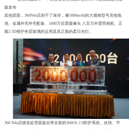
其他层面，360N4s店则干了保存，像5000mAh的大规格型号充电电
池、金属外壳外壳配备、1600万后置摄像头 八百万外置照相机、正
脸2.5D维护夹层玻璃的运用及其正脸的柔日光灯。
360 N4s店骁龙处理器版自带全新的360OS 2.0防护系统，欢快、节