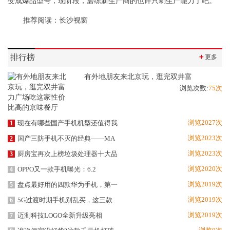
变成爆品型号，现阶段，磨练新生产商的也许只剩生产能力了吧。
推荐阅读：
长沙视窗
排行榜
＋
更多
有外地朋友来北京玩，逛完双井富
浏览次数:
75次
浏览2027次
现在有哪些国产手机机型还值得我
1
浏览2023次
国产三防手机不灭的经典——MA
2
浏览2023次
厨房宝再次上榜垃圾处理器十大品
3
浏览2020次
OPPO又一款手机曝光：6.2
4
浏览2019次
盘点最好用的四款华为手机，第一
5
浏览2019次
5G过渡时期手机别乱买，这三款
6
浏览2019次
迈测科技LOGO全新升级亮相
7