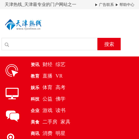
天津热线_天津最专业的门户网站之一
广告联系
帮助中心
搜索
财经
综艺
资讯
直播
VR
教育
体育
高考
娱乐
公益
佛学
科技
游戏
读书
企业
二手房
家具
美食
消费
明星
商讯