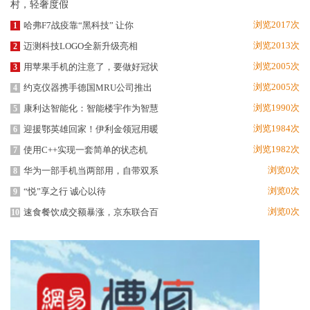
浏览2017次
哈弗F7战疫靠“黑科技” 让你
1
浏览2013次
迈测科技LOGO全新升级亮相
2
浏览2005次
用苹果手机的注意了，要做好冠状
3
浏览2005次
约克仪器携手德国MRU公司推出
4
浏览1990次
康利达智能化：智能楼宇作为智慧
5
浏览1984次
迎援鄂英雄回家！伊利金领冠用暖
6
浏览1982次
使用C++实现一套简单的状态机
7
浏览0次
华为一部手机当两部用，自带双系
8
浏览0次
“悦”享之行 诚心以待
9
浏览0次
速食餐饮成交额暴涨，京东联合百
10