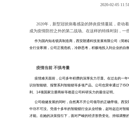
2020-02-05 11:5
2020年，新型冠状病毒感染的肺炎疫情蔓延，牵动
成为疫情防控之外的第二战场。在这样的特殊时刻，一
作为国内知名锁具制造商，西安朗通科技发展有限公司（简称西安
全行业寒潮，公司正视危机，冷静思考，积极地投入到企业的自
疫情当前 不惧考量
疫情难关面前，公司多年积攒的深厚实力尽显。在过去的一年中
识别智能锁、报警系列智能锁等多项产品。公司也荣幸通过了ISO
利、14项国家注册商标等都是公司科研实力的最佳证明。
公司稳健发展的同时，自然离不开公司领导的正确带领。西安朗
中功不可没。凭借十多年的智能锁行业从业经验，赵玲赵总对智
才能。在她的决策指引下，面对严峻的经济形势变化、持续调整