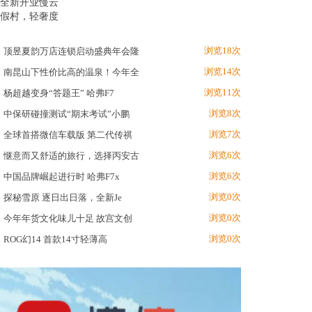
浏览18次
顶昱夏韵万店连锁启动盛典年会隆
浏览14次
南昆山下性价比高的温泉！今年全
浏览11次
杨超越变身“答题王” 哈弗F7
浏览8次
中保研碰撞测试“期末考试”小鹏
浏览7次
全球首搭微信车载版 第二代传祺
浏览6次
惬意而又舒适的旅行，选择丙安古
浏览6次
中国品牌崛起进行时 哈弗F7x
浏览0次
探秘雪原 逐日出日落，全新Je
浏览0次
今年年货文化味儿十足 故宫文创
浏览0次
ROG幻14 首款14寸轻薄高