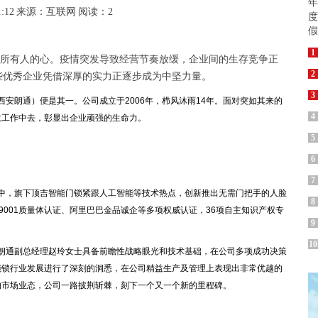
1:12
来源：互联网
阅读：2
1
着所有人的心。疫情突发导致经营节奏放缓，企业间的生存竞争正
2
些优秀企业凭借深厚的实力正逐步成为中坚力量。
3
朗通）便是其一。公司成立于2006年，栉风沐雨14年。面对突如其来的
4
救工作中去，彰显出企业顽强的生命力。
5
6
7
，旗下顶吉智能门锁紧跟人工智能等技术热点，创新推出无需门把手的人脸
8
9001质量体认证、阿里巴巴金品诚企等多项权威认证，36项自主知识产权专
9
10
通副总经理赵玲女士具备前瞻性战略眼光和技术基础，在公司多项成功决策
能锁行业发展进行了深刻的洞悉，在公司精益生产及管理上表现出非常优越的
的市场业态，公司一路披荆斩棘，刻下一个又一个新的里程碑。