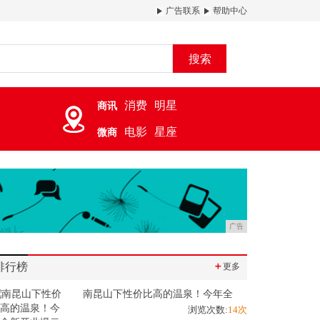
广告联系
帮助中心
搜索
消费
明星
商讯
电影
星座
微商
广告
排行榜
＋
更多
南昆山下性价比高的温泉！今年全
浏览次数:
14次