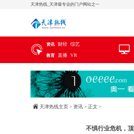
天津热线_天津最专业的门户网站之一
财经
综艺
资讯
直播
VR
教育
天津热线主页
>
资讯
> 正文 >
不惧行业危机，顶