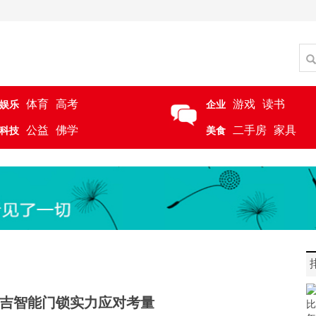
体育
高考
游戏
读书
娱乐
企业
公益
佛学
二手房
家具
科技
美食
吉智能门锁实力应对考量