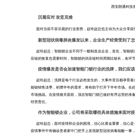
西安朗通科技
沉着应对
攻坚克难
面对当前不容乐观的行业形势，赵玲赵总也主动为大众分享疫情
新型冠状病毒肺炎爆发以来，企业生产经营受到了怎
赵玲赵总：智能锁企业不同于一般制造业企业，首先，智能锁产
应链的恢复也需要时间，智能锁的供应链时间周期比较长，各环
疫情爆发是否会加速智能门锁行业的洗牌，我们应该
赵玲赵总：洗牌是每个行业必然发生的，大事件背后都孕育着全
能锁销售淡季，积攒半年的需求，将有助于打开下半年市场。在
市场挑战。在疫情难关面前，顶吉智能门锁已做好有序运营的准
经营责任。
作为智能锁企业，公司将采取哪些具体措施来面对疫
赵玲赵总：面对疫情和企业的困境，信心比黄金重要，信心是一
疫情事件中有确诊患者家中门把手上发现新型冠状病毒核酸一事