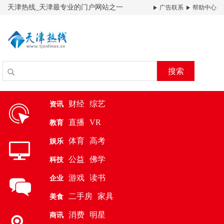
天津热线_天津最专业的门户网站之一
广告联系
帮助中心
搜索
财经
综艺
资讯
直播
VR
教育
体育
高考
娱乐
公益
佛学
科技
游戏
读书
企业
二手房
家具
美食
消费
明星
商讯