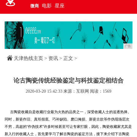
电影
星座
微商
广告
天津热线主页
>
资讯
> 正文 >
论古陶瓷传统经验鉴定与科技鉴定相结合
2020-03-20 15:42:33
来源：互联网
阅读：1569
古陶瓷收藏自是收藏行业最为火热的品类之一，深受收藏人士的追逐热捧。
同时，新瓷作旧、真坯假底、巧补缺陷、磨口掩损、新瓷古款等作伪现场层次
不穷，高超的“作伪技术”许多时候甚至可让专家打眼，因此，陶瓷收藏家尤其是
新入行的收藏人士，首先要学习了解古陶瓷的鉴定方法，接下来介绍下古陶瓷