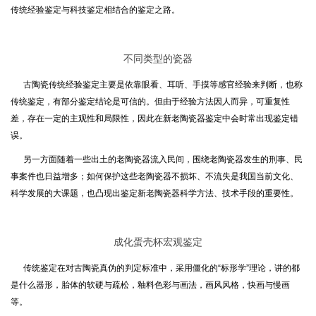
传统经验鉴定与科技鉴定相结合的鉴定之路。
不同类型的瓷器
古陶瓷传统经验鉴定主要是依靠眼看、耳听、手摸等感官经验来判断，也称
传统鉴定，有部分鉴定结论是可信的。但由于经验方法因人而异，可重复性
差，存在一定的主观性和局限性，因此在新老陶瓷器鉴定中会时常出现鉴定错
误。
另一方面随着一些出土的老陶瓷器流入民间，围绕老陶瓷器发生的刑事、民
事案件也日益增多；如何保护这些老陶瓷器不损坏、不流失是我国当前文化、
科学发展的大课题，也凸现出鉴定新老陶瓷器科学方法、技术手段的重要性。
成化蛋壳杯宏观鉴定
传统鉴定在对古陶瓷真伪的判定标准中，采用僵化的“标形学”理论，讲的都
是什么器形，胎体的软硬与疏松，釉料色彩与画法，画风风格，快画与慢画
等。