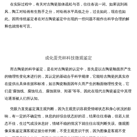
在实际过程中，有关对古陶瓷胎体疏松与否，往往各说一词。如果说到画
风，陶工对绘画有生熟手之分，对绘画水平高低之分，过去如此，现在也如
此。因而传统鉴定者在对古陶瓷鉴定中出现的一些问题不能作出科学合理的解
释也就情有可言。
成化蛋壳杯科技微观鉴定
而古陶瓷的科学鉴定，是在对古陶瓷的认定中，首先是以古陶瓷釉面所产生
的物理性变化来进行的，其认定的基础合乎科学规律，它能给古陶瓷的真实存
在提供出具体依据和标准，如古陶瓷釉面因年久而产生的釉面物理性变化，它
们是‘腐蚀线、腐蚀坑点、腐蚀斑块、羟基”等等。因此在现代古陶瓷鉴定中其理
论逐渐被人们所认知。
凭眼力直觉鉴定属主观判断，因为主观意识容易受情绪状态和身心状况的影
响，有一定的不确定性，休息的好综合状态好的话，结果往往准确，但若人状
态不佳，生过气或没休息好，情绪不稳的情况下就往往出现判断失误。微观图
像采集鉴定属客观证据分析判断，不受主观意识干扰，因为图像是客观不变