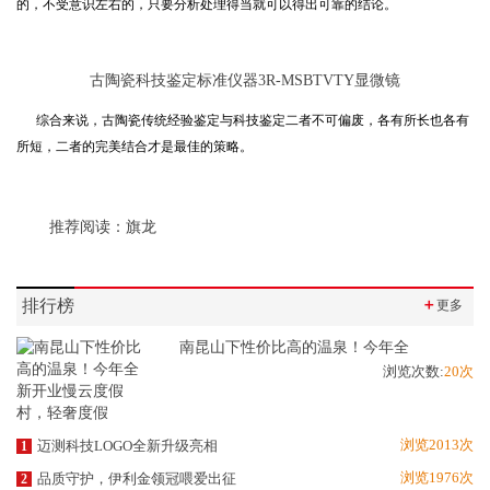
的，不受意识左右的，只要分析处理得当就可以得出可靠的结论。
古陶瓷科技鉴定标准仪器3R-MSBTVTY显微镜
综合来说，古陶瓷传统经验鉴定与科技鉴定二者不可偏废，各有所长也各有
所短，二者的完美结合才是最佳的策略。
推荐阅读：
旗龙
排行榜
＋
更多
南昆山下性价比高的温泉！今年全
浏览次数:
20次
浏览2013次
迈测科技LOGO全新升级亮相
1
浏览1976次
品质守护，伊利金领冠喂爱出征
2