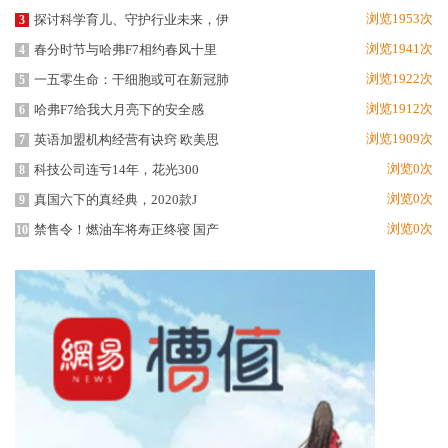
浏览1953次
探讨科学育儿、守护行业未来，伊
3
浏览1941次
春分时节与哈弗F7相约春风十里
4
浏览1922次
一五零生命：干细胞或可在新冠肺
5
浏览1912次
哈弗F7给我大月亮下的安全感
6
浏览1909次
英语加盟机构经营有诀窍 欧美思
7
浏览0次
科技公司连亏14年，花光300
8
浏览0次
真国六下的真经典，2020款J
9
浏览0次
禁售令！燃油车将寿正终寝 国产
10