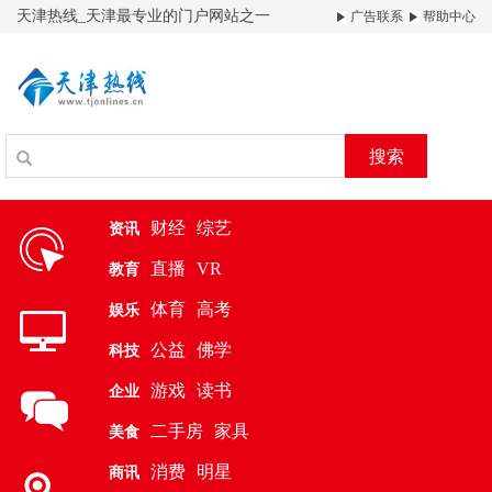
天津热线_天津最专业的门户网站之一
广告联系
帮助中心
搜索
财经
综艺
资讯
直播
VR
教育
体育
高考
娱乐
公益
佛学
科技
游戏
读书
企业
二手房
家具
美食
消费
明星
商讯