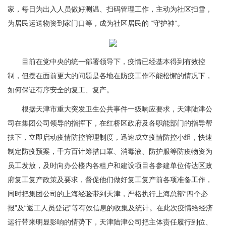
家，每日为出入人员做好测温、扫码管理工作，主动为社区扫雪，
为居民运送物资到家门口等，成为社区居民的 “守护神”。
目前在党中央的统一部署领导下，疫情已经基本得到有效控
制，但摆在面前更大的问题是各地在防疫工作不能松懈的情况下，
如何保证有序安全的复工、复产。
根据天津市重大突发卫生公共事件一级响应要求，天津陆津公
司在集团公司领导的指挥下，在红桥区政府及各职能部门的指导帮
扶下，立即启动疫情防控管理制度，迅速成立疫情防控小组，快速
制定防疫预案，千方百计筹措口罩、消毒液、防护服等防疫物资为
员工发放，及时向办公楼内各租户和建设项目各参建单位传达区政
府复工复产政策及要求，督促他们做好复工复产前各项准备工作，
同时把集团公司的上海经验带到天津，严格执行上海总部“四个必
报”及“返工人员登记”等有效信息的收集及统计。在此次疫情给经济
运行带来明显影响的情势下，天津陆津公司把主体责任履行到位、