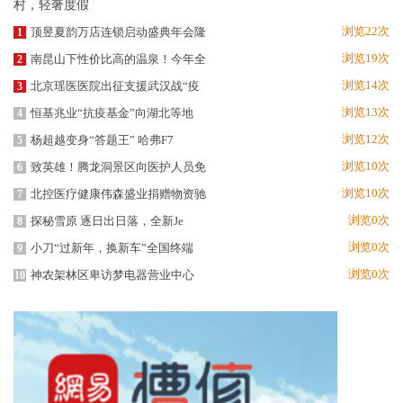
浏览22次
顶昱夏韵万店连锁启动盛典年会隆
1
浏览19次
南昆山下性价比高的温泉！今年全
2
浏览14次
北京瑶医医院出征支援武汉战“疫
3
浏览13次
恒基兆业“抗疫基金”向湖北等地
4
浏览12次
杨超越变身“答题王” 哈弗F7
5
浏览10次
致英雄！腾龙洞景区向医护人员免
6
浏览10次
北控医疗健康伟森盛业捐赠物资驰
7
浏览0次
探秘雪原 逐日出日落，全新Je
8
浏览0次
小刀“过新年，换新车”全国终端
9
浏览0次
神农架林区卑访梦电器营业中心
10