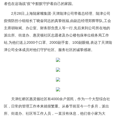
者也在这场战“疫”中默默守护着自己的家园。
2月28日,上海陆家嘴集团·天津陆津公司带着总经理、陆津公司
疫情防控小组组长丁晓奋同志的真挚祝福,由副总经理郑辉带队,工会
主席胡咏斌、办公室、财务部负责人等一行,先后来到公司所在地的
派出所、街道办、惠灵顿社区志愿者及办公楼包保单位税务局工作
站,为他们送上2000个口罩、2000副手套、100副眼镜,表达了天津陆
津公司全体成员对他们守护社区、服务社区的诚挚感谢。
天津红桥区惠灵顿社区有4000余户居民，作为一个大型综合社
区，日常的管理工作本来就很繁重。从春节前至今一个多月，派出
所、街道办、社区等工作人员，一直没有休息，他们舍小家为大